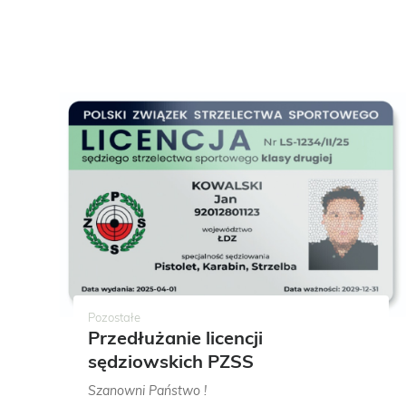
Liga Strzele
2025
Pozostałe
Przedłużanie licencji
sędziowskich PZSS
Tradycyjnie rozpoczynamy rywalizację w kolejne
Szanowni Państwo !