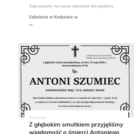
strzeleckiej Młodzika. Szczegóły:
Zapraszamy na nasze szkolenie dla sędziów.
Szkolenie w Krakowie w
...
LSM 2025
Pozostałe
Z głębokim smutkiem przyjęliśmy
wiadomość o śmierci Antoniego