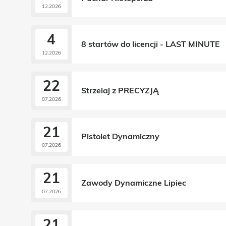
12.2026
4
8 startów do licencji - LAST MINUTE
12.2026
22
Strzelaj z PRECYZJĄ
07.2026
21
Pistolet Dynamiczny
07.2026
21
Zawody Dynamiczne Lipiec
07.2026
21