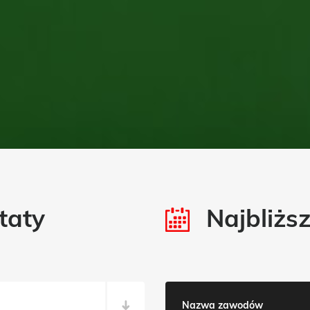
taty
Najbliżs
Nazwa zawodów